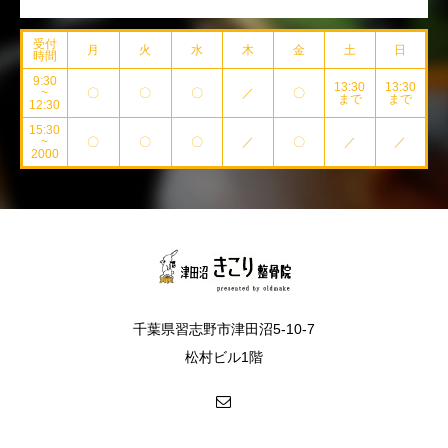
受付
月
火
水
木
金
土
日
時間
9:30
13:30
13:30
~
〇
〇
〇
／
〇
まで
まで
12:30
15:30
~
〇
〇
〇
／
〇
／
／
2000
千葉県習志野市津田沼5-10-7
松村ビル1階