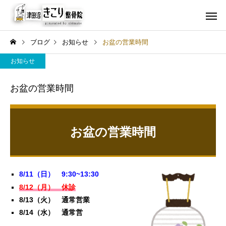
ブログ
お知らせ
お盆の営業時間
お知らせ
お盆の営業時間
保険診療
交通事故
スタッフブログ
お盆の営業時間
症状
【徹底比較】整骨院・整体
思春期の子供を守る！
院・マッサージ店の違いと
グッド病の症状と予防
8/11（日） 9:30~13:30
は？あなたにピッタリな選
8/12（月） 休診
び方をプロが解説！
8/13（火） 通常営業
8/14（水） 通常営