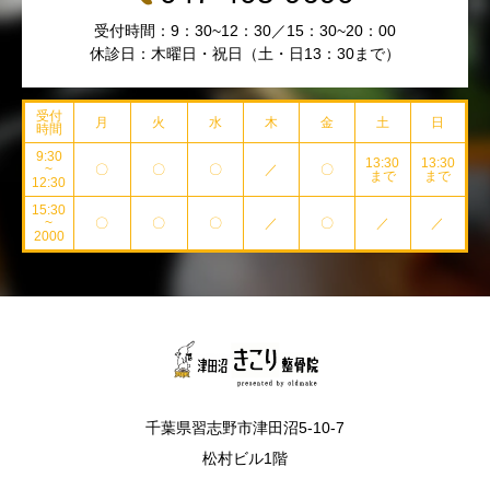
受付時間：9：30~12：30／15：30~20：00
休診日：木曜日・祝日（土・日13：30まで）
受付
月
火
水
木
金
土
日
時間
9:30
13:30
13:30
~
〇
〇
〇
／
〇
まで
まで
12:30
15:30
~
〇
〇
〇
／
〇
／
／
2000
千葉県習志野市津田沼5-10-7
松村ビル1階