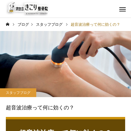
ブログ
スタッフブログ
超音波治療って何に効くの？
保険診療
交通事故
スタッフブログ
症状
【徹底比較】整骨院・整体
思春期の子供を守る！
スタッフブログ
院・マッサージ店の違いと
グッド病の症状と予防
は？あなたにピッタリな選
超音波治療って何に効くの？
び方をプロが解説！