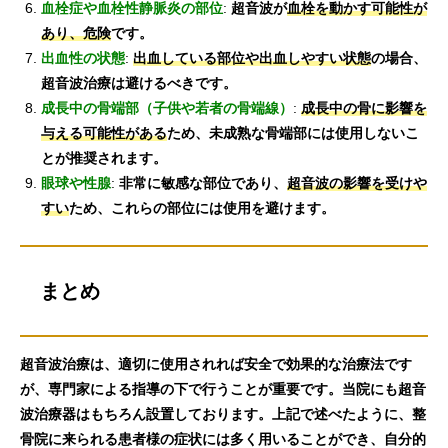
血栓症や血栓性静脈炎の部位
:
超音波が
血栓を動かす可能性が
あり、危険
です。
出血性の状態
:
出血している部位や出血しやすい状態
の場合、
超音波治療は避けるべきです。
成長中の骨端部（子供や若者の骨端線）
:
成長中の骨に影響を
与える可能性がある
ため、未成熟な骨端部には使用しないこ
とが推奨されます。
眼球や性腺
:
非常に敏感な部位であり、
超音波の影響を受けや
すい
ため、これらの部位には使用を避けます。
まとめ
超音波治療は、適切に使用されれば安全で効果的な治療法です
が、専門家による指導の下で行うことが重要です。当院にも超音
波治療器はもちろん設置しております。上記で述べたように、整
骨院に来られる患者様の症状には多く用いることができ、自分的