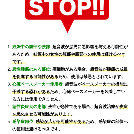
妊娠中の腹部や腰部
:
超音波が胎児に悪影響を与える可能性が
あるため、
妊娠中の女性の腹部や腰部への使用は避けるべき
です。
悪性腫瘍のある部位
:
癌細胞がある場合、
超音波が腫瘍の成長
を促進する可能性がある
ため、使用は禁忌とされています。
心臓ペースメーカー使用者
:
超音波が
ペースメーカーの機能に
干渉する恐れがある
ため、心臓ペースメーカーを装着してい
る方には使用できません。
急性炎症期の患部
:
炎症が急性である場合、超音波治療が
炎症
を悪化させる可能性があります
。
感染症部位
:
感染が広がる可能性がある
ため、感染症の部位へ
の使用は避けるべきです。